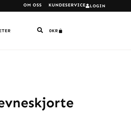
OM OSS
KUNDESERVICE
LOGIN
ETER
0
KR
evneskjorte