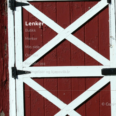
Lenker
Butikk
Merker
Min side
Om oss
Kontakt oss
Betingelser og kjøpsvilkår
© Copyri