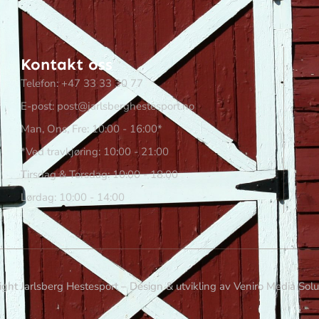
Kontakt oss
Telefon: +47 33 33 30 77
E-post: post@jarlsberghestesport.no
Man, Ons, Fre: 10:00 - 16:00*
*Ved travkjøring: 10:00 - 21:00
Tirsdag & Torsdag: 10:00 - 18:00
Lørdag: 10:00 - 14:00
ght Jarlsberg Hestesport – Design & utvikling av Veniro Media Sol