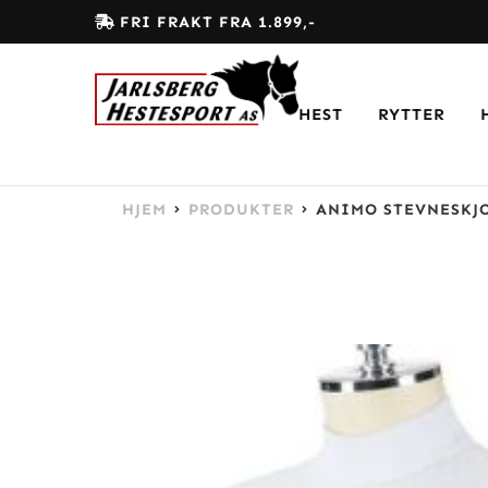
FRI FRAKT FRA 1.899,-
HEST
RYTTER
HJEM
PRODUKTER
ANIMO STEVNESKJ