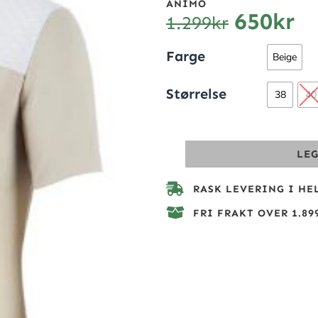
ANIMO
650
kr
1.299
kr
Farge
Beige
Størrelse
38
40
LE
RASK LEVERING I HE
FRI FRAKT OVER 1.899