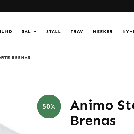
HUND
SAL
STALL
TRAV
MERKER
NYH
ORTE BRENAS
Animo St
50%
Brenas