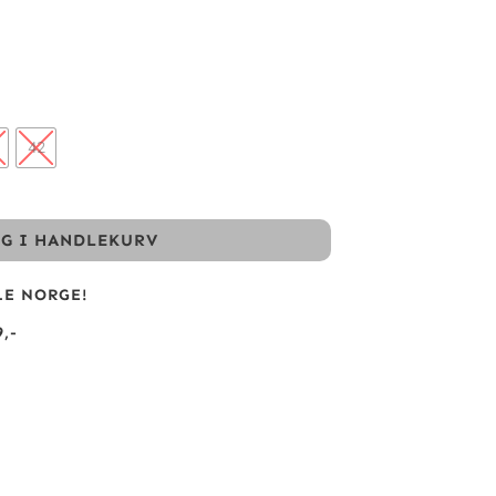
42
GG I HANDLEKURV
LE NORGE!
,-