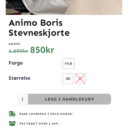
Animo Boris
Stevneskjorte
ANIMO
850
kr
1.699
kr
Farge
Hvit
Størrelse
40
42
LEGG I HANDLEKURV
RASK LEVERING I HELE NORGE!
FRI FRAKT OVER 1.899,-