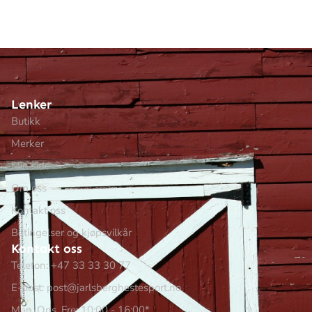
Lenker
Butikk
Merker
Min side
Om oss
Kontakt oss
Betingelser og kjøpsvilkår
Kontakt oss
Telefon: +47 33 33 30 77
E-post: post@jarlsberghestesport.no
Man, Ons, Fre: 10:00 - 16:00*