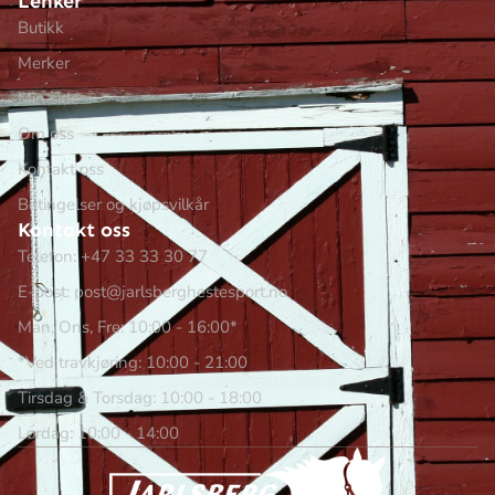
Lenker
Butikk
Merker
Min side
Om oss
Kontakt oss
Betingelser og kjøpsvilkår
Kontakt oss
Telefon: +47 33 33 30 77
E-post: post@jarlsberghestesport.no
Man, Ons, Fre: 10:00 - 16:00*
*Ved travkjøring: 10:00 - 21:00
Tirsdag & Torsdag: 10:00 - 18:00
Lørdag: 10:00 - 14:00