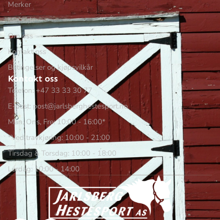
Merker
Min side
Om oss
Kontakt oss
Betingelser og kjøpsvilkår
Kontakt oss
Telefon: +47 33 33 30 77
E-post: post@jarlsberghestesport.no
Man, Ons, Fre: 10:00 - 16:00*
*Ved travkjøring: 10:00 - 21:00
Tirsdag & Torsdag: 10:00 - 18:00
Lørdag: 10:00 - 14:00