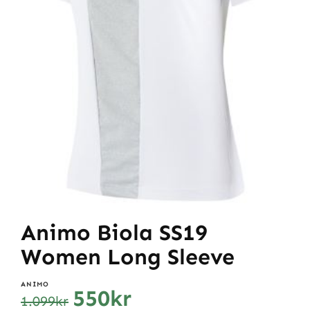
Animo Biola SS19
Women Long Sleeve
ANIMO
550
kr
1.099
kr